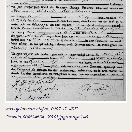
www.geldersarchief.nl/ 0207_G_4572
Groenlo/004524634_00101.jpg/image 146