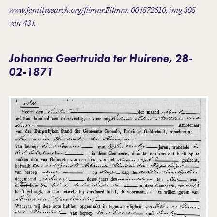
www.familysearch.org/filmnr.Filmnr. 004572610, img 305
van 434.
Johanna Geertruida ter Huirene, 28-
02-1871