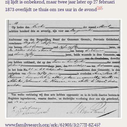
zij lijdt is onbekend, maar twee jaar later op 27 februari
[10]
.
1873 overlijdt ze thuis om zes uur in de avond
www.familysearch.org/ark:/61903/3:2:77JJ-8Z45?