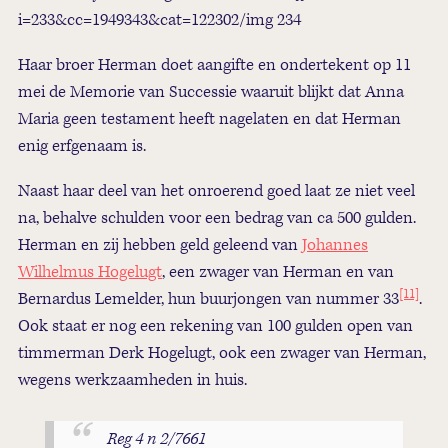
i=233&cc=1949343&cat=122302/img 234
Haar broer Herman doet aangifte en ondertekent op 11
mei de Memorie van Successie waaruit blijkt dat Anna
Maria geen testament heeft nagelaten en dat Herman
enig erfgenaam is.
Naast haar deel van het onroerend goed laat ze niet veel
na, behalve schulden voor een bedrag van ca 500 gulden.
Herman en zij hebben geld geleend van
Johannes
Wilhelmus Hogelugt
, een zwager van Herman en van
[11]
Bernardus Lemelder, hun buurjongen van nummer 33
.
Ook staat er nog een rekening van 100 gulden open van
timmerman Derk Hogelugt, ook een zwager van Herman,
wegens werkzaamheden in huis.
Reg 4 n 2/7661