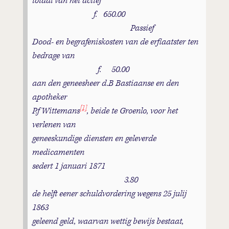
totaal van het actief
f. 650.00
Passief
Dood- en begrafeniskosten van de erflaatster ten
bedrage van
f. 50.00
aan den geneesheer d.B Bastiaanse en den
apotheker
[1]
P.f Wittemans
, beide te Groenlo, voor het
verlenen van
geneeskundige diensten en geleverde
medicamenten
sedert 1 januari 1871
3.80
de helft eener schuldvordering wegens 25 julij
1863
geleend geld, waarvan wettig bewijs bestaat,