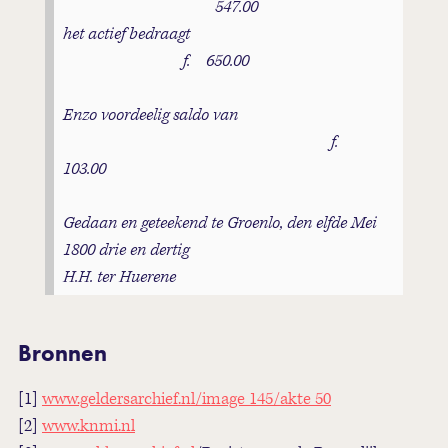
547.00
het actief bedraagt
f. 650.00
Enzo voordeelig saldo van
f.
103.00
Gedaan en geteekend te Groenlo, den elfde Mei
1800 drie en dertig
H.H. ter Huerene
Bronnen
[1]
www.geldersarchief.nl/image 145/akte 50
[2]
www.knmi.nl