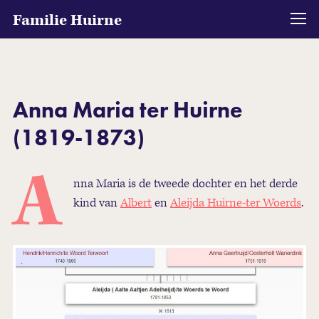
Familie Huirne
Anna Maria ter Huirne
(1819-1873)
A
nna Maria is de tweede dochter en het derde
kind van
Albert
en
Aleijda Huirne-ter Woerds
.