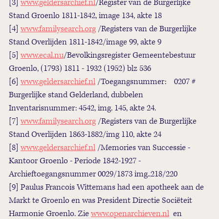
[3]
www.geldersarchief.nl
/Register van de Burgerlijke
Stand Groenlo 1811-1842, image 134, akte 18
[4]
www.familysearch.org
/Registers van de Burgerlijke
Stand Overlijden 1811-1842/image 99, akte 9
[5]
www.ecal.nu
/Bevolkingsregister Gemeentebestuur
Groenlo, (1793) 1811 - 1932 (1952) blz 536
[6]
www.geldersarchief.nl
/Toegangsnummer: 0207 #
Burgerlijke stand Gelderland, dubbelen
Inventarisnummer: 4542, img. 145, akte 24.
[7]
www.familysearch.org
/Registers van de Burgerlijke
Stand Overlijden 1863-1882/img 110, akte 24
[8]
www.geldersarchief.nl
/Memories van Successie -
Kantoor Groenlo - Periode 1842-1927 -
Archieftoegangsnummer 0029/1873 img..218/220
[9] Paulus Francois Wittemans had een apotheek aan de
Markt te Groenlo en was President Directie Sociëteit
Harmonie Groenlo. Zie
www.openarchieven.nl
en