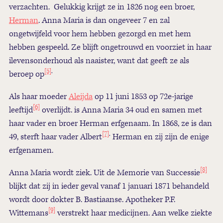
verzachten. Gelukkig krijgt ze in 1826 nog een broer,
Herman
. Anna Maria is dan ongeveer 7 en zal
ongetwijfeld voor hem hebben gezorgd en met hem
hebben gespeeld. Ze blijft ongetrouwd en voorziet in haar
ilevensonderhoud als naaister, want dat geeft ze als
[5]
.
beroep op
Als haar moeder
Aleijda
op 11 juni 1853 op 72e-jarige
[6]
leeftijd
overlijdt. is Anna Maria 34 oud en samen met
haar vader en broer Herman erfgenaam. In 1868, ze is dan
[7]
.
49, sterft haar vader Albert
Herman en zij zijn de enige
erfgenamen.
[8]
Anna Maria wordt ziek. Uit de Memorie van Successie
blijkt dat zij in ieder geval vanaf 1 januari 1871 behandeld
wordt door dokter B. Bastiaanse. Apotheker P.F.
[9]
Wittemans
verstrekt haar medicijnen. Aan welke ziekte