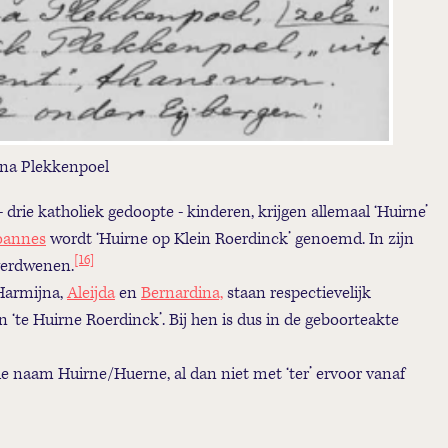
ina Plekkenpoel
rie katholiek gedoopte - kinderen, krijgen allemaal ‘Huirne’
Joannes
wordt ‘Huirne op Klein Roerdinck’ genoemd. In zijn
[16]
 verdwenen.
Harmijna,
Aleijda
en
Bernardina,
staan respectievelijk
n ‘te Huirne Roerdinck’. Bij hen is dus in de geboorteakte
 naam Huirne/Huerne, al dan niet met ‘ter’ ervoor vanaf