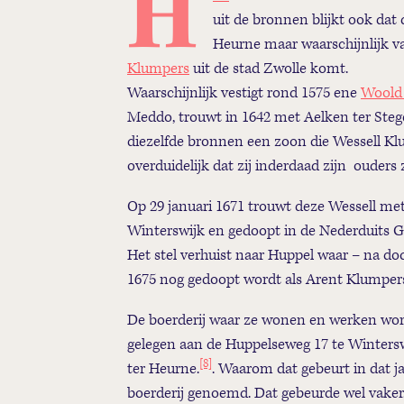
H
uit de bronnen blijkt ook dat 
Heurne maar waarschijnlijk v
Klumpers
uit de stad Zwolle komt.
Waarschijnlijk vestigt rond 1575 ene
Woold
Meddo, trouwt in 1642 met Aelken ter Stege
diezelfde bronnen een zoon die Wessell Kl
overduidelijk dat zij inderdaad zijn ouders z
Op 29 januari 1671 trouwt deze Wessell me
Winterswijk en gedoopt in de Nederduits 
Het stel verhuist naar Huppel waar – na do
1675 nog gedoopt wordt als Arent Klumpe
De boerderij waar ze wonen en werken wo
gelegen aan de Huppelseweg 17 te Winters
[8]
ter Heurne.
. Waarom dat gebeurt in dat ja
boerderij genoemd. Dat gebeurde wel vaker