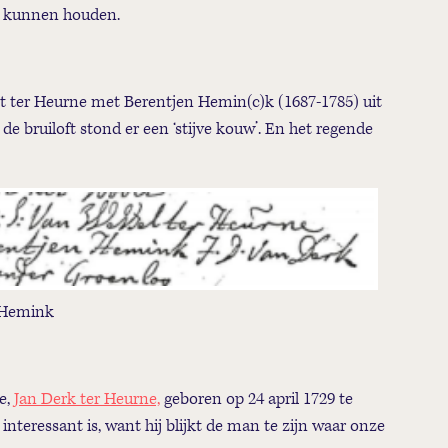
te kunnen houden.
nt ter Heurne met Berentjen Hemin(c)k (1687-1785) uit
 de bruiloft stond er een ‘stijve kouw’. En het regende
 Hemink
te,
Jan Derk ter Heurne,
geboren op 24 april 1729 te
interessant is, want hij blijkt de man te zijn waar onze