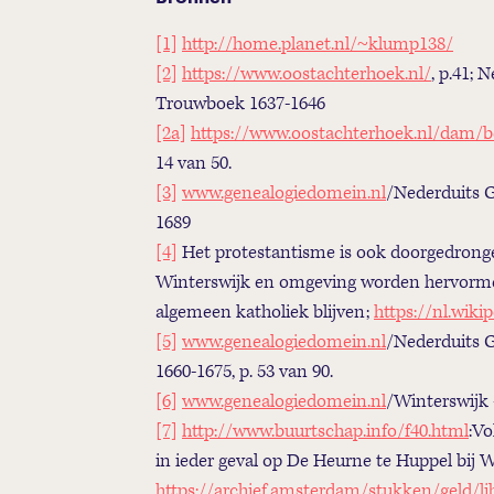
[1]
http://home.planet.nl/~klump138/
[2]
https://www.oostachterhoek.nl/
, p.41;
Trouwboek 1637-1646
[2a]
https://www.oostachterhoek.nl/dam/
14 van 50.
[3]
www.genealogiedomein.nl
/Nederduits 
1689
[4]
Het protestantisme is ook doorgedrongen
Winterswijk en omgeving worden hervormd t
algemeen katholiek blijven;
https://nl.wikip
[5]
www.genealogiedomein.nl
/Nederduits
1660-1675, p. 53 van 90.
[6]
www.genealogiedomein.nl
/Winterswijk 
[7]
http://www.buurtschap.info/f40.html
:Vo
in ieder geval op De Heurne te Huppel bij 
https://archief.amsterdam/stukken/geld/li