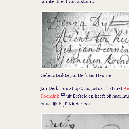
familie direct van afstamt.
Geboorteakte Jan Derk ter Heurne
Jan Derk trouwt op 5 augustus 1753 met
Ae
[
12]
Roerdink
uit Eefsele en heeft bij haar
huwelijk blijft kinderloos.