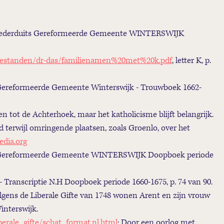
 Nederduits Gereformeerde Gemeente WINTERSWIJK
bestanden/dr-das/familienamen%20met%20k.pdf
, letter K, p.
Gereformeerde Gemeente Winterswijk - Trouwboek 1662-
 tot de Achterhoek, maar het katholicisme blijft belangrijk.
erwijl omringende plaatsen, zoals Groenlo, over het
edia.org
 Gereformeerde Gemeente WINTERSWIJK Doopboek periode
- Transcriptie N.H Doopboek periode 1660-1675, p. 74 van 90.
lgens de Liberale Gifte van 1748 wonen Arent en zijn vrouw
Winterswijk.
berale_gifte/schat_format.nl.html
: Door een oorlog met