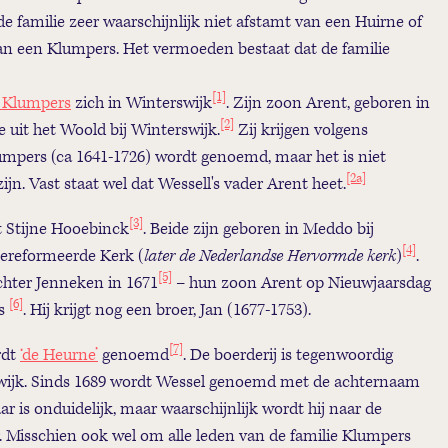
de familie zeer waarschijnlijk niet afstamt van een Huirne of
an een Klumpers. Het vermoeden bestaat dat de familie
[1]
 Klumpers
zich in Winterswijk
. Zijn zoon Arent, geboren in
[2]
 uit het Woold bij Winterswijk.
Zij krijgen volgens
umpers (ca 1641-1726) wordt genoemd, maar het is niet
[2a]
ijn. Vast staat wel dat Wessell's vader Arent heet.
[3]
t Stijne Hooebinck
. Beide zijn geboren in Meddo bij
[4]
Gereformeerde Kerk (
later de Nederlandse Hervormde kerk
)
.
[5]
chter Jenneken in 1671
– hun zoon Arent op Nieuwjaarsdag
[6]
rs
. Hij krijgt nog een broer, Jan (1677-1753).
[
7]
rdt
‘de Heurne’
genoemd
. De boerderij is tegenwoordig
wijk. Sinds 1689 wordt Wessel genoemd met de achternaam
ar is onduidelijk, maar waarschijnlijk wordt hij naar de
. Misschien ook wel om alle leden van de familie Klumpers