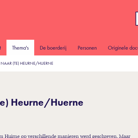
t
Thema's
De boerderij
Personen
Originele do
 NAAR (TE) HEURNE/HUERNE
te) Heurne/Huerne
 Huirne op verschillende manieren werd geschreven. Maar